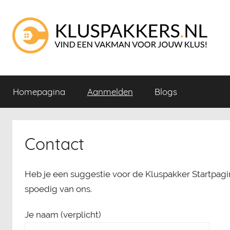
Naar
de
inhoud
springen
Kluspakkers
Via
Kluspakkers
Homepagina
Aanmelden
Blogs
vind
Startpagina
je
de
juiste
Contact
vakman
voor
jouw
Heb je een suggestie voor de Kluspakker Startpagin
klus!
spoedig van ons.
Je naam (verplicht)