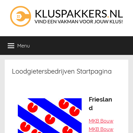
Naar
de
inhoud
springen
Kluspakkers
Via
Kluspakkers
Menu
Startpagina
vind
je
de
juiste
Loodgietersbedrijven Startpagina
vakman
voor
jouw
klus!
Frieslan
d
MKB Bouw
MKB Bouw