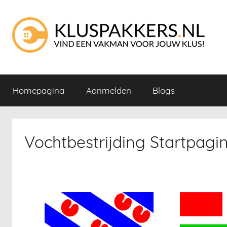
Naar
de
inhoud
springen
Kluspakkers
Via
Kluspakkers
Homepagina
Aanmelden
Blogs
vind
Startpagina
je
de
juiste
Vochtbestrijding Startpagi
vakman
voor
jouw
klus!